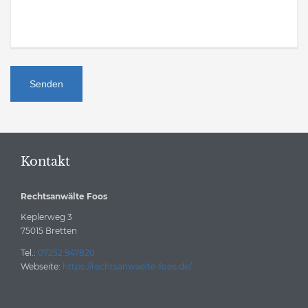
Alternative:
Kontakt
Rechtsanwälte Foos
Keplerweg 3
75015
Bretten
Tel.:
07252 947820
Webseite:
https://rechtsanwaelte-foos.de/