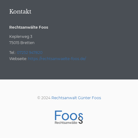
Kontakt
Rechtsanwälte Foos
Keplerweg 3
75015
Bretten
Tel.:
07252 947820
Webseite:
https://rechtsanwaelte-foos.de/
© 2024
Rechtsanwalt Günter Foos